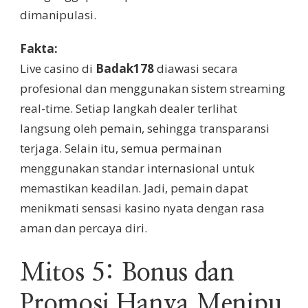
dimanipulasi.
Fakta:
Live casino di
Badak178
diawasi secara
profesional dan menggunakan sistem streaming
real-time. Setiap langkah dealer terlihat
langsung oleh pemain, sehingga transparansi
terjaga. Selain itu, semua permainan
menggunakan standar internasional untuk
memastikan keadilan. Jadi, pemain dapat
menikmati sensasi kasino nyata dengan rasa
aman dan percaya diri.
Mitos 5: Bonus dan
Promosi Hanya Menipu