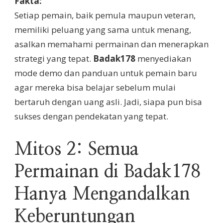
Fakta:
Setiap pemain, baik pemula maupun veteran,
memiliki peluang yang sama untuk menang,
asalkan memahami permainan dan menerapkan
strategi yang tepat.
Badak178
menyediakan
mode demo dan panduan untuk pemain baru
agar mereka bisa belajar sebelum mulai
bertaruh dengan uang asli. Jadi, siapa pun bisa
sukses dengan pendekatan yang tepat.
Mitos 2: Semua
Permainan di Badak178
Hanya Mengandalkan
Keberuntungan