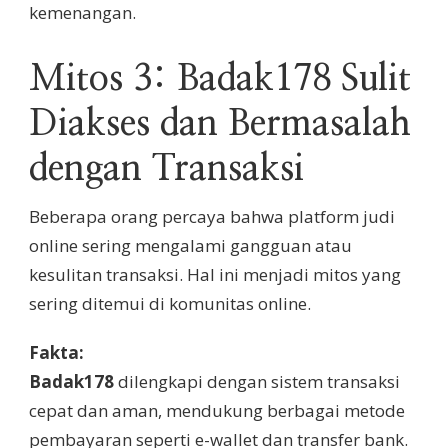
kemenangan.
Mitos 3: Badak178 Sulit
Diakses dan Bermasalah
dengan Transaksi
Beberapa orang percaya bahwa platform judi
online sering mengalami gangguan atau
kesulitan transaksi. Hal ini menjadi mitos yang
sering ditemui di komunitas online.
Fakta:
Badak178
dilengkapi dengan sistem transaksi
cepat dan aman, mendukung berbagai metode
pembayaran seperti e-wallet dan transfer bank.