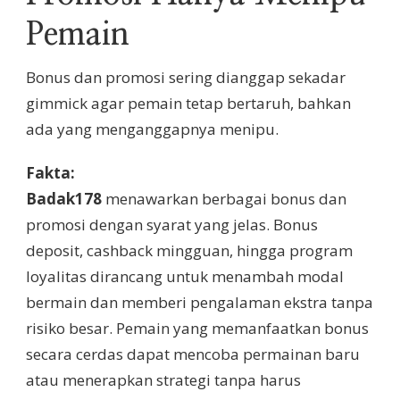
Pemain
Bonus dan promosi sering dianggap sekadar
gimmick agar pemain tetap bertaruh, bahkan
ada yang menganggapnya menipu.
Fakta:
Badak178
menawarkan berbagai bonus dan
promosi dengan syarat yang jelas. Bonus
deposit, cashback mingguan, hingga program
loyalitas dirancang untuk menambah modal
bermain dan memberi pengalaman ekstra tanpa
risiko besar. Pemain yang memanfaatkan bonus
secara cerdas dapat mencoba permainan baru
atau menerapkan strategi tanpa harus