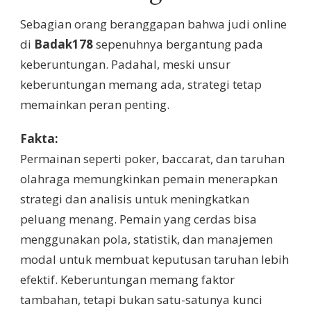
Sebagian orang beranggapan bahwa judi online
di
Badak178
sepenuhnya bergantung pada
keberuntungan. Padahal, meski unsur
keberuntungan memang ada, strategi tetap
memainkan peran penting.
Fakta:
Permainan seperti poker, baccarat, dan taruhan
olahraga memungkinkan pemain menerapkan
strategi dan analisis untuk meningkatkan
peluang menang. Pemain yang cerdas bisa
menggunakan pola, statistik, dan manajemen
modal untuk membuat keputusan taruhan lebih
efektif. Keberuntungan memang faktor
tambahan, tetapi bukan satu-satunya kunci