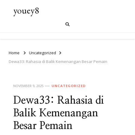
youey8
Home
Uncategorized
Dewa33: Rahasia di Balik Kemenangan Besar Pemain
NOVEMBER 9, 2025
UNCATEGORIZED
Dewa33: Rahasia di
Balik Kemenangan
Besar Pemain