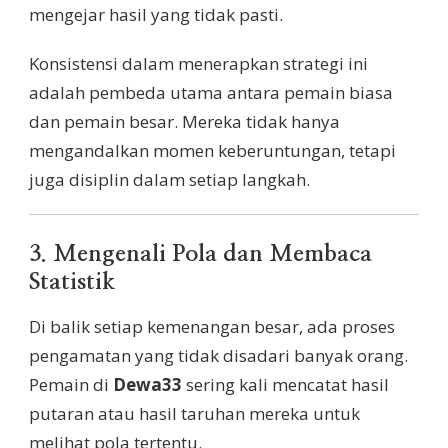
mengejar hasil yang tidak pasti.
Konsistensi dalam menerapkan strategi ini
adalah pembeda utama antara pemain biasa
dan pemain besar. Mereka tidak hanya
mengandalkan momen keberuntungan, tetapi
juga disiplin dalam setiap langkah.
3. Mengenali Pola dan Membaca
Statistik
Di balik setiap kemenangan besar, ada proses
pengamatan yang tidak disadari banyak orang.
Pemain di
Dewa33
sering kali mencatat hasil
putaran atau hasil taruhan mereka untuk
melihat pola tertentu.