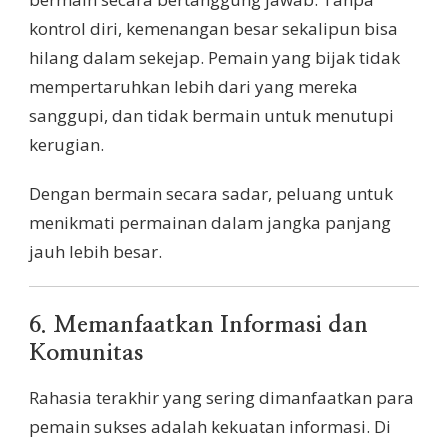
kontrol diri, kemenangan besar sekalipun bisa
hilang dalam sekejap. Pemain yang bijak tidak
mempertaruhkan lebih dari yang mereka
sanggupi, dan tidak bermain untuk menutupi
kerugian.
Dengan bermain secara sadar, peluang untuk
menikmati permainan dalam jangka panjang
jauh lebih besar.
6. Memanfaatkan Informasi dan
Komunitas
Rahasia terakhir yang sering dimanfaatkan para
pemain sukses adalah kekuatan informasi. Di