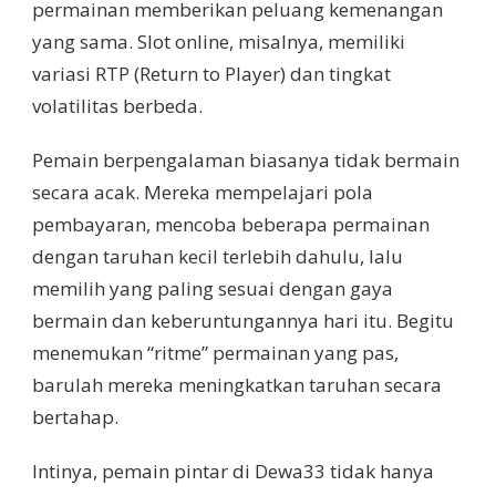
permainan memberikan peluang kemenangan
yang sama. Slot online, misalnya, memiliki
variasi RTP (Return to Player) dan tingkat
volatilitas berbeda.
Pemain berpengalaman biasanya tidak bermain
secara acak. Mereka mempelajari pola
pembayaran, mencoba beberapa permainan
dengan taruhan kecil terlebih dahulu, lalu
memilih yang paling sesuai dengan gaya
bermain dan keberuntungannya hari itu. Begitu
menemukan “ritme” permainan yang pas,
barulah mereka meningkatkan taruhan secara
bertahap.
Intinya, pemain pintar di Dewa33 tidak hanya