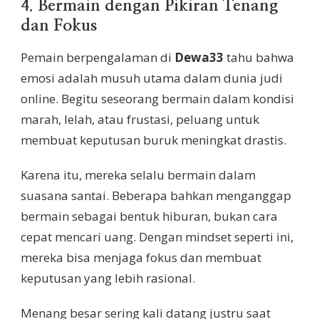
4. Bermain dengan Pikiran Tenang
dan Fokus
Pemain berpengalaman di
Dewa33
tahu bahwa
emosi adalah musuh utama dalam dunia judi
online. Begitu seseorang bermain dalam kondisi
marah, lelah, atau frustasi, peluang untuk
membuat keputusan buruk meningkat drastis.
Karena itu, mereka selalu bermain dalam
suasana santai. Beberapa bahkan menganggap
bermain sebagai bentuk hiburan, bukan cara
cepat mencari uang. Dengan mindset seperti ini,
mereka bisa menjaga fokus dan membuat
keputusan yang lebih rasional.
Menang besar sering kali datang justru saat