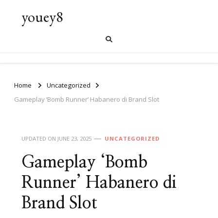
youey8
Home
Uncategorized
Gameplay ‘Bomb Runner’ Habanero di Brand Slot
UPDATED ON
JUNE 23, 2025
UNCATEGORIZED
Gameplay ‘Bomb
Runner’ Habanero di
Brand Slot