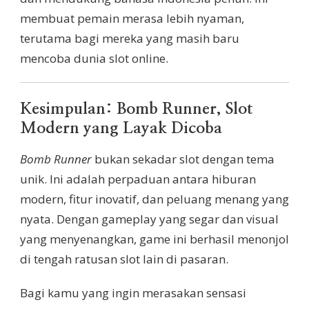
membuat pemain merasa lebih nyaman,
terutama bagi mereka yang masih baru
mencoba dunia slot online.
Kesimpulan: Bomb Runner, Slot
Modern yang Layak Dicoba
Bomb Runner
bukan sekadar slot dengan tema
unik. Ini adalah perpaduan antara hiburan
modern, fitur inovatif, dan peluang menang yang
nyata. Dengan gameplay yang segar dan visual
yang menyenangkan, game ini berhasil menonjol
di tengah ratusan slot lain di pasaran.
Bagi kamu yang ingin merasakan sensasi