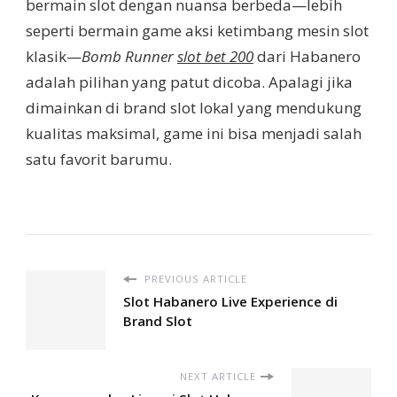
bermain slot dengan nuansa berbeda—lebih
seperti bermain game aksi ketimbang mesin slot
klasik—
Bomb Runner
slot bet 200
dari Habanero
adalah pilihan yang patut dicoba. Apalagi jika
dimainkan di brand slot lokal yang mendukung
kualitas maksimal, game ini bisa menjadi salah
satu favorit barumu.
PREVIOUS ARTICLE
Slot Habanero Live Experience di
Brand Slot
NEXT ARTICLE