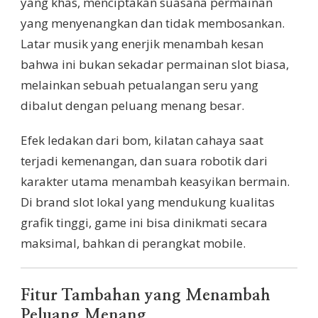
yang khas, menciptakan suasana permainan
yang menyenangkan dan tidak membosankan.
Latar musik yang enerjik menambah kesan
bahwa ini bukan sekadar permainan slot biasa,
melainkan sebuah petualangan seru yang
dibalut dengan peluang menang besar.
Efek ledakan dari bom, kilatan cahaya saat
terjadi kemenangan, dan suara robotik dari
karakter utama menambah keasyikan bermain.
Di brand slot lokal yang mendukung kualitas
grafik tinggi, game ini bisa dinikmati secara
maksimal, bahkan di perangkat mobile.
Fitur Tambahan yang Menambah
Peluang Menang