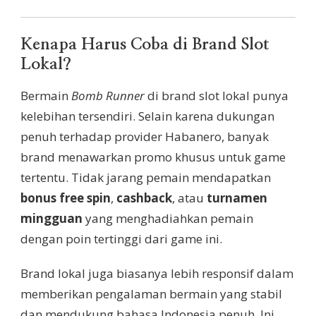
Kenapa Harus Coba di Brand Slot
Lokal?
Bermain
Bomb Runner
di brand slot lokal punya
kelebihan tersendiri. Selain karena dukungan
penuh terhadap provider Habanero, banyak
brand menawarkan promo khusus untuk game
tertentu. Tidak jarang pemain mendapatkan
bonus free spin
,
cashback
, atau
turnamen
mingguan
yang menghadiahkan pemain
dengan poin tertinggi dari game ini.
Brand lokal juga biasanya lebih responsif dalam
memberikan pengalaman bermain yang stabil
dan mendukung bahasa Indonesia penuh. Ini