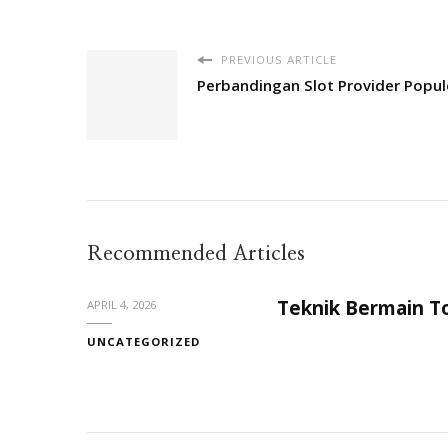
PREVIOUS ARTICLE
Perbandingan Slot Provider Popul
Recommended Articles
Teknik Bermain To
APRIL 4, 2026
UNCATEGORIZED