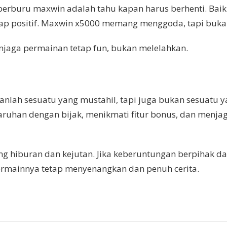
m berburu maxwin adalah tahu kapan harus berhenti. B
p positif. Maxwin x5000 memang menggoda, tapi bukan
enjaga permainan tetap fun, bukan melelahkan.
kanlah sesuatu yang mustahil, tapi juga bukan sesuatu
aruhan dengan bijak, menikmati fitur bonus, dan menja
ang hiburan dan kejutan. Jika keberuntungan berpihak da
ermainnya tetap menyenangkan dan penuh cerita.