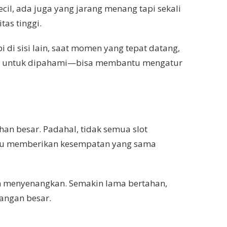
il, ada juga yang jarang menang tapi sekali
tas tinggi.
di sisi lain, saat momen yang tepat datang,
api untuk dipahami—bisa membantu mengatur
n besar. Padahal, tidak semua slot
tru memberikan kesempatan yang sama
n menyenangkan. Semakin lama bertahan,
angan besar.