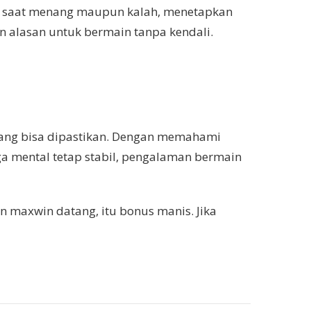
aik saat menang maupun kalah, menetapkan
 alasan untuk bermain tanpa kendali.
 yang bisa dipastikan. Dengan memahami
ga mental tetap stabil, pengalaman bermain
n maxwin datang, itu bonus manis. Jika