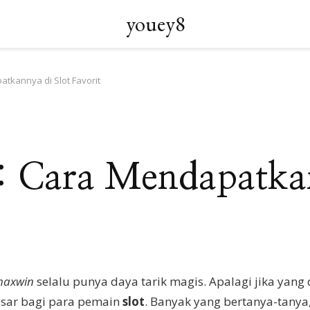
youey8
tkannya di Slot Favorit
 Cara Mendapatkan
axwin
selalu punya daya tarik magis. Apalagi jika ya
esar bagi para pemain
slot
. Banyak yang bertanya-tanya