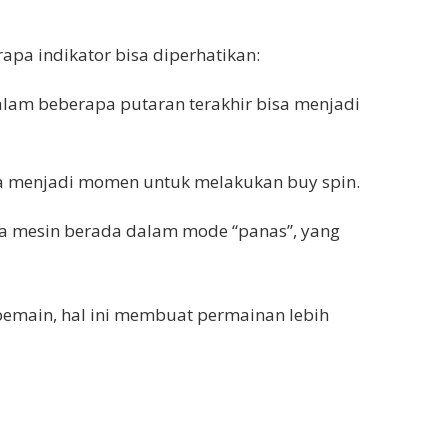
apa indikator bisa diperhatikan:
alam beberapa putaran terakhir bisa menjadi
 bisa menjadi momen untuk melakukan buy spin.
ka mesin berada dalam mode “panas”, yang
pemain, hal ini membuat permainan lebih