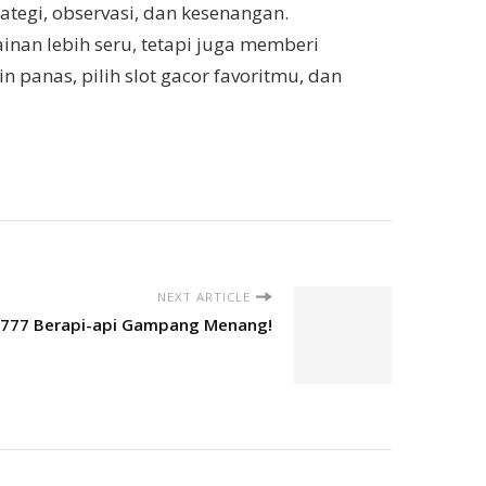
ategi, observasi, dan kesenangan.
an lebih seru, tetapi juga memberi
 panas, pilih slot gacor favoritmu, dan
NEXT ARTICLE
: 777 Berapi-api Gampang Menang!