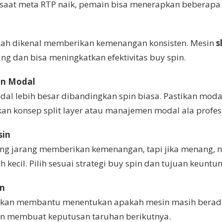
at meta RTP naik, pemain bisa menerapkan beberapa st
dah dikenal memberikan kemenangan konsisten. Mesin
s
ng dan bisa meningkatkan efektivitas buy spin.
an Modal
 lebih besar dibandingkan spin biasa. Pastikan modal
n konsep split layer atau manajemen modal ala profes
sin
ung jarang memberikan kemenangan, tapi jika menang, nil
h kecil. Pilih sesuai strategi buy spin dan tujuan keuntu
in
akan membantu menentukan apakah mesin masih berada
in membuat keputusan taruhan berikutnya.