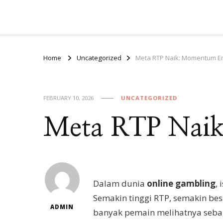
Home
Uncategorized
Meta RTP Naik: Momentum E
FEBRUARY 10, 2026
UNCATEGORIZED
Meta RTP Naik
Dalam dunia
online gambling
,
Semakin tinggi RTP, semakin b
ADMIN
banyak pemain melihatnya seb