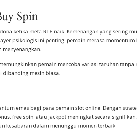
Buy Spin
ona ketika meta RTP naik. Kemenangan yang sering mu
ayer psikologis ini penting: pemain merasa momentum 
dan menyenangkan.
cor memungkinkan pemain mencoba variasi taruhan tanpa 
i dibanding mesin biasa.
um emas bagi para pemain slot online. Dengan strateg
us, free spin, atau jackpot meningkat secara signifika
dan kesabaran dalam menunggu momen terbaik.