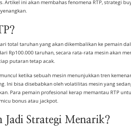
. Artikel ini akan membahas fenomena RTP, strategi 
nyenangkan.
TP?
dari total taruhan yang akan dikembalikan ke pemain da
ari Rp100.000 taruhan, secara rata-rata mesin akan me
setiap putaran tetap acak.
muncul ketika sebuah mesin menunjukkan tren kemenang
g. Ini bisa disebabkan oleh volatilitas mesin yang seda
an. Para pemain profesional kerap memantau RTP un
emicu bonus atau jackpot.
 Jadi Strategi Menarik?