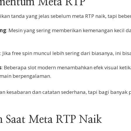
mentum Meta RTP
an tanda yang jelas sebelum meta RTP naik, tapi beber
ang
: Mesin yang sering memberikan kemenangan kecil d
: Jika free spin muncul lebih sering dari biasanya, ini
s
: Beberapa slot modern menambahkan efek visual keti
pemain berpengalaman.
 kesabaran dan catatan sederhana, tapi bagi banyak 
in Saat Meta RTP Naik