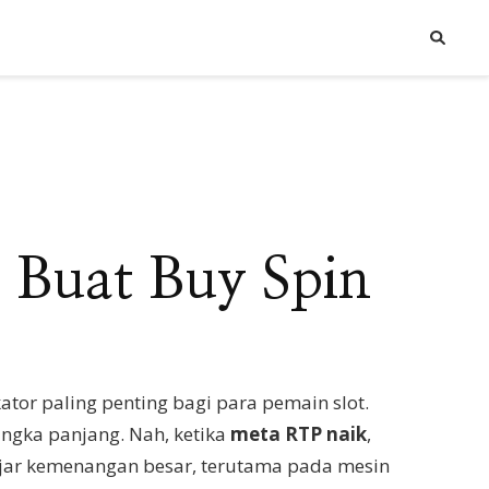
Buat Buy Spin
ikator paling penting bagi para pemain slot.
ngka panjang. Nah, ketika
meta RTP naik
,
ar kemenangan besar, terutama pada mesin