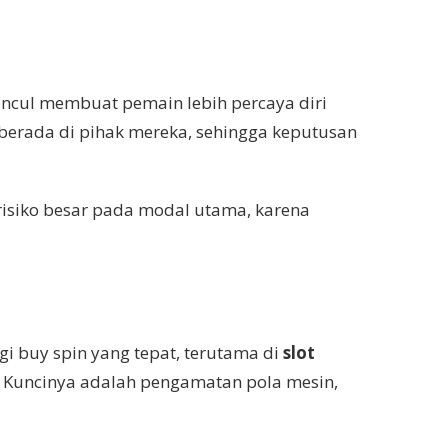
ncul membuat pemain lebih percaya diri
berada di pihak mereka, sehingga keputusan
risiko besar pada modal utama, karena
i buy spin yang tepat, terutama di
slot
n. Kuncinya adalah pengamatan pola mesin,