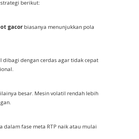
rategi berikut:
lot gacor
biasanya menunjukkan pola
 dibagi dengan cerdas agar tidak cepat
ional.
ainya besar. Mesin volatil rendah lebih
ngan.
 dalam fase meta RTP naik atau mulai