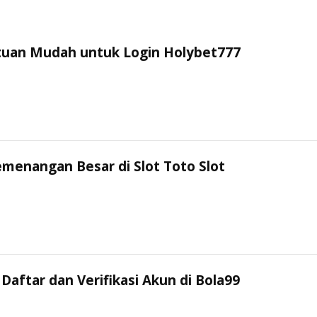
tuan Mudah untuk Login Holybet777
Kemenangan Besar di Slot Toto Slot
aftar dan Verifikasi Akun di Bola99