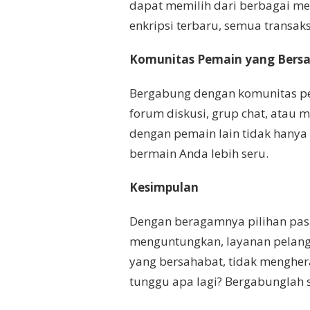
dapat memilih dari berbagai met
enkripsi terbaru, semua transak
Komunitas Pemain yang Bers
Bergabung dengan komunitas pe
forum diskusi, grup chat, atau 
dengan pemain lain tidak hany
bermain Anda lebih seru.
Kesimpulan
Dengan beragamnya pilihan pasar
menguntungkan, layanan pelangg
yang bersahabat, tidak mengheran
tunggu apa lagi? Bergabunglah