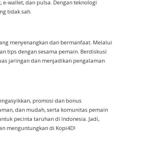
e-wallet, dan pulsa. Dengan teknologi
ng tidak sah.
yang menyenangkan dan bermanfaat. Melalui
 dan tips dengan sesama pemain. Berdiskusi
luas jaringan dan menjadikan pengalaman
mengasyikkan, promosi dan bonus
 aman, dan mudah, serta komunitas pemain
tuk pecinta taruhan di Indonesia. Jadi,
dan menguntungkan di Kopi4D!