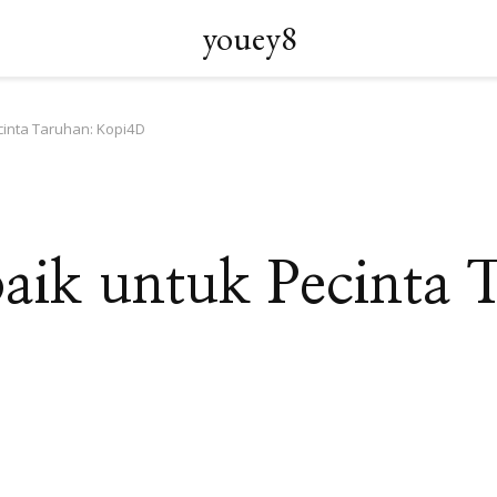
youey8
cinta Taruhan: Kopi4D
baik untuk Pecinta 