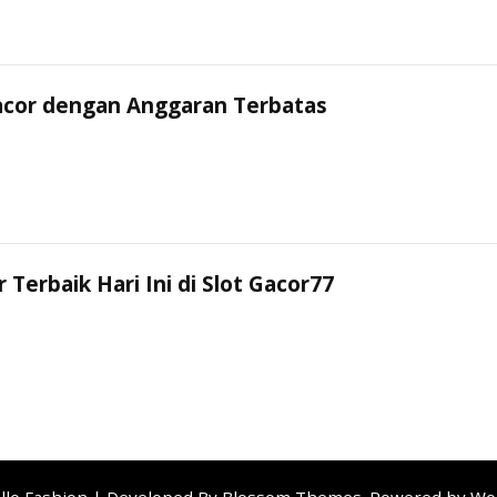
acor dengan Anggaran Terbatas
r Terbaik Hari Ini di Slot Gacor77