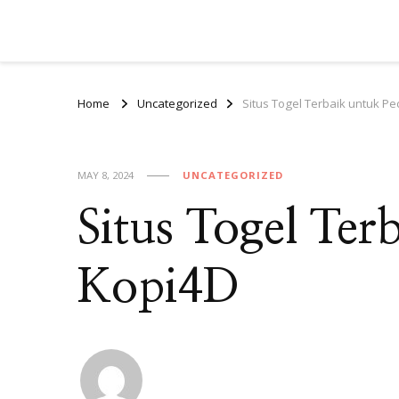
Home
Uncategorized
Situs Togel Terbaik untuk Pe
MAY 8, 2024
UNCATEGORIZED
Situs Togel Ter
Kopi4D