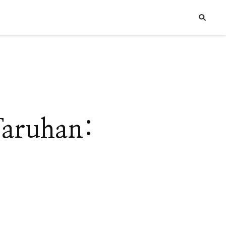
Taruhan: