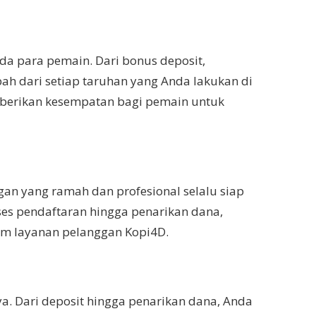
a para pemain. Dari bonus deposit,
ah dari setiap taruhan yang Anda lakukan di
emberikan kesempatan bagi pemain untuk
an yang ramah dan profesional selalu siap
es pendaftaran hingga penarikan dana,
im layanan pelanggan Kopi4D.
. Dari deposit hingga penarikan dana, Anda