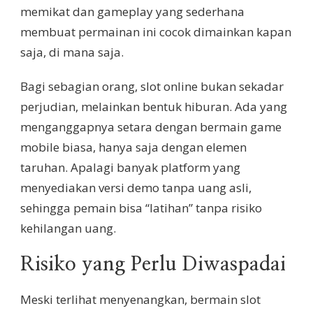
memikat dan gameplay yang sederhana
membuat permainan ini cocok dimainkan kapan
saja, di mana saja.
Bagi sebagian orang, slot online bukan sekadar
perjudian, melainkan bentuk hiburan. Ada yang
menganggapnya setara dengan bermain game
mobile biasa, hanya saja dengan elemen
taruhan. Apalagi banyak platform yang
menyediakan versi demo tanpa uang asli,
sehingga pemain bisa “latihan” tanpa risiko
kehilangan uang.
Risiko yang Perlu Diwaspadai
Meski terlihat menyenangkan, bermain slot