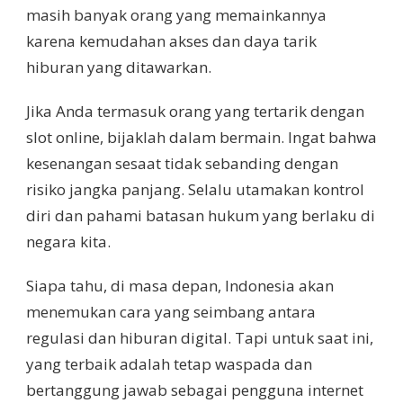
masih banyak orang yang memainkannya
karena kemudahan akses dan daya tarik
hiburan yang ditawarkan.
Jika Anda termasuk orang yang tertarik dengan
slot online, bijaklah dalam bermain. Ingat bahwa
kesenangan sesaat tidak sebanding dengan
risiko jangka panjang. Selalu utamakan kontrol
diri dan pahami batasan hukum yang berlaku di
negara kita.
Siapa tahu, di masa depan, Indonesia akan
menemukan cara yang seimbang antara
regulasi dan hiburan digital. Tapi untuk saat ini,
yang terbaik adalah tetap waspada dan
bertanggung jawab sebagai pengguna internet