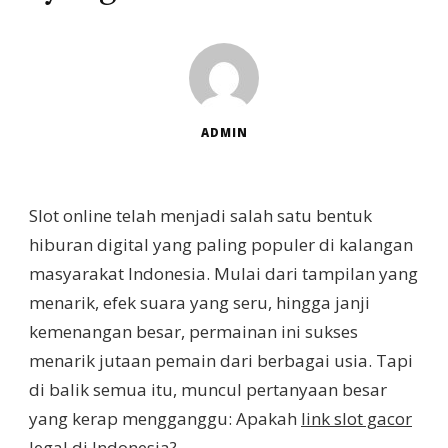
ADMIN
Slot online telah menjadi salah satu bentuk
hiburan digital yang paling populer di kalangan
masyarakat Indonesia. Mulai dari tampilan yang
menarik, efek suara yang seru, hingga janji
kemenangan besar, permainan ini sukses
menarik jutaan pemain dari berbagai usia. Tapi
di balik semua itu, muncul pertanyaan besar
yang kerap mengganggu: Apakah
link slot gacor
legal di Indonesia?