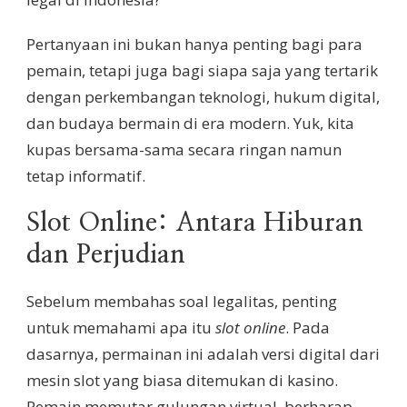
Pertanyaan ini bukan hanya penting bagi para
pemain, tetapi juga bagi siapa saja yang tertarik
dengan perkembangan teknologi, hukum digital,
dan budaya bermain di era modern. Yuk, kita
kupas bersama-sama secara ringan namun
tetap informatif.
Slot Online: Antara Hiburan
dan Perjudian
Sebelum membahas soal legalitas, penting
untuk memahami apa itu
slot online
. Pada
dasarnya, permainan ini adalah versi digital dari
mesin slot yang biasa ditemukan di kasino.
Pemain memutar gulungan virtual, berharap