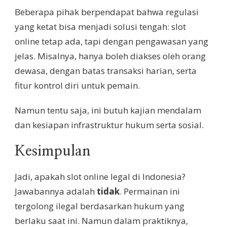
Beberapa pihak berpendapat bahwa regulasi
yang ketat bisa menjadi solusi tengah: slot
online tetap ada, tapi dengan pengawasan yang
jelas. Misalnya, hanya boleh diakses oleh orang
dewasa, dengan batas transaksi harian, serta
fitur kontrol diri untuk pemain.
Namun tentu saja, ini butuh kajian mendalam
dan kesiapan infrastruktur hukum serta sosial.
Kesimpulan
Jadi, apakah slot online legal di Indonesia?
Jawabannya adalah
tidak
. Permainan ini
tergolong ilegal berdasarkan hukum yang
berlaku saat ini. Namun dalam praktiknya,