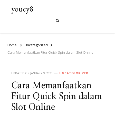
youey8
Home
Uncategorized
Cara Memanfaatkan Fitur Quick Spin dalam Slot Online
UPDATED ON
JANUARY 9, 2025
UNCATEGORIZED
Cara Memanfaatkan
Fitur Quick Spin dalam
Slot Online