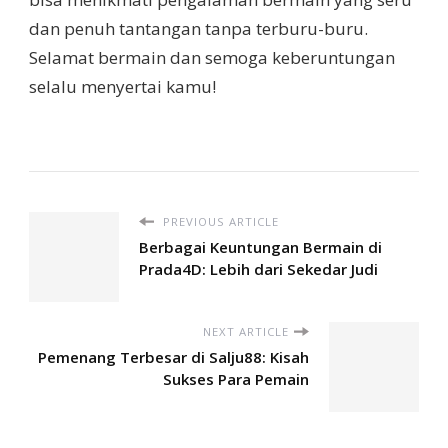
dan penuh tantangan tanpa terburu-buru.
Selamat bermain dan semoga keberuntungan
selalu menyertai kamu!
PREVIOUS ARTICLE
Berbagai Keuntungan Bermain di
Prada4D: Lebih dari Sekedar Judi
NEXT ARTICLE
Pemenang Terbesar di Salju88: Kisah
Sukses Para Pemain