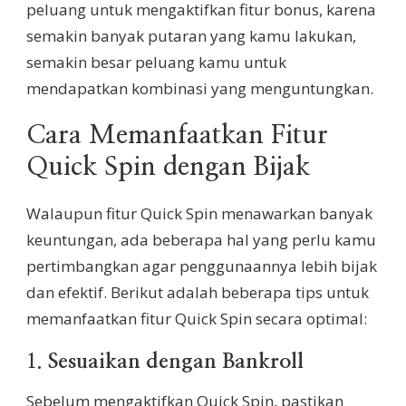
peluang untuk mengaktifkan fitur bonus, karena
semakin banyak putaran yang kamu lakukan,
semakin besar peluang kamu untuk
mendapatkan kombinasi yang menguntungkan.
Cara Memanfaatkan Fitur
Quick Spin dengan Bijak
Walaupun fitur Quick Spin menawarkan banyak
keuntungan, ada beberapa hal yang perlu kamu
pertimbangkan agar penggunaannya lebih bijak
dan efektif. Berikut adalah beberapa tips untuk
memanfaatkan fitur Quick Spin secara optimal:
1.
Sesuaikan dengan Bankroll
Sebelum mengaktifkan Quick Spin, pastikan