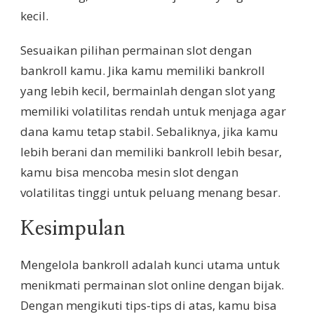
kecil.
Sesuaikan pilihan permainan slot dengan
bankroll kamu. Jika kamu memiliki bankroll
yang lebih kecil, bermainlah dengan slot yang
memiliki volatilitas rendah untuk menjaga agar
dana kamu tetap stabil. Sebaliknya, jika kamu
lebih berani dan memiliki bankroll lebih besar,
kamu bisa mencoba mesin slot dengan
volatilitas tinggi untuk peluang menang besar.
Kesimpulan
Mengelola bankroll adalah kunci utama untuk
menikmati permainan slot online dengan bijak.
Dengan mengikuti tips-tips di atas, kamu bisa