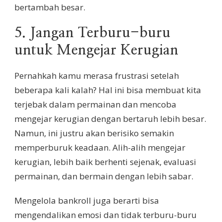
bertambah besar.
5. Jangan Terburu-buru
untuk Mengejar Kerugian
Pernahkah kamu merasa frustrasi setelah
beberapa kali kalah? Hal ini bisa membuat kita
terjebak dalam permainan dan mencoba
mengejar kerugian dengan bertaruh lebih besar.
Namun, ini justru akan berisiko semakin
memperburuk keadaan. Alih-alih mengejar
kerugian, lebih baik berhenti sejenak, evaluasi
permainan, dan bermain dengan lebih sabar.
Mengelola bankroll juga berarti bisa
mengendalikan emosi dan tidak terburu-buru