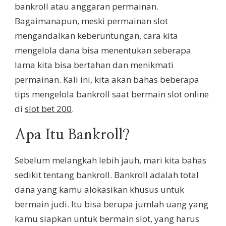
bankroll atau anggaran permainan.
Bagaimanapun, meski permainan slot
mengandalkan keberuntungan, cara kita
mengelola dana bisa menentukan seberapa
lama kita bisa bertahan dan menikmati
permainan. Kali ini, kita akan bahas beberapa
tips mengelola bankroll saat bermain slot online
di
slot bet 200
.
Apa Itu Bankroll?
Sebelum melangkah lebih jauh, mari kita bahas
sedikit tentang bankroll. Bankroll adalah total
dana yang kamu alokasikan khusus untuk
bermain judi. Itu bisa berupa jumlah uang yang
kamu siapkan untuk bermain slot, yang harus