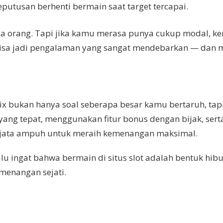
utusan berhenti bermain saat target tercapai.
 orang. Tapi jika kamu merasa punya cukup modal, kend
lot bisa jadi pengalaman yang sangat mendebarkan — dan
nix bukan hanya soal seberapa besar kamu bertaruh, ta
ng tepat, menggunakan fitur bonus dengan bijak, serta 
enjata ampuh untuk meraih kemenangan maksimal.
lu ingat bahwa bermain di situs slot adalah bentuk hi
menangan sejati.