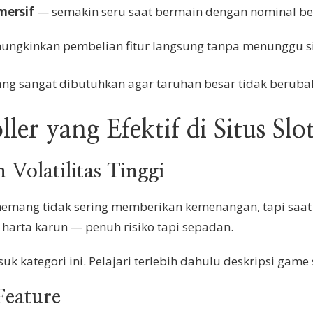
mersif
— semakin seru saat bermain dengan nominal be
gkinkan pembelian fitur langsung tanpa menunggu si
ng sangat dibutuhkan agar taruhan besar tidak berubah
ler yang Efektif di Situs Slo
 Volatilitas Tinggi
memang tidak sering memberikan kemenangan, tapi saat 
an harta karun — penuh risiko tapi sepadan.
k kategori ini. Pelajari terlebih dahulu deskripsi gam
Feature