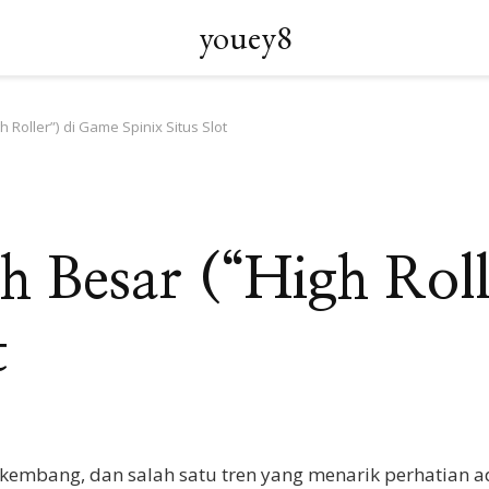
youey8
h Roller”) di Game Spinix Situs Slot
uh Besar (“High Rol
t
erkembang, dan salah satu tren yang menarik perhatian