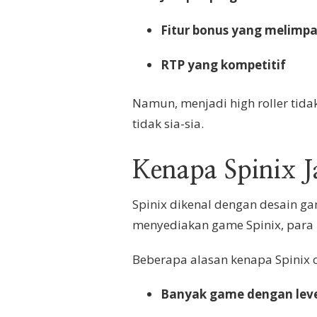
Fitur bonus yang melimp
RTP yang kompetitif
Namun, menjadi high roller tida
tidak sia-sia.
Kenapa Spinix J
Spinix dikenal dengan desain gam
menyediakan game Spinix, para p
Beberapa alasan kenapa Spinix c
Banyak game dengan level