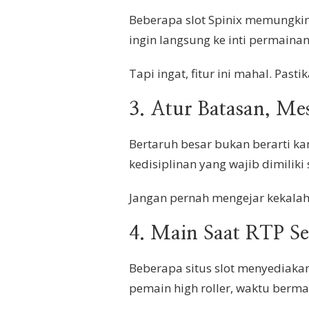
Beberapa slot Spinix memungkinka
ingin langsung ke inti permaina
Tapi ingat, fitur ini mahal. Pas
3. Atur Batasan, Me
Bertaruh besar bukan berarti ka
kedisiplinan yang wajib dimiliki s
Jangan pernah mengejar kekalah
4. Main Saat RTP S
Beberapa situs slot menyediaka
pemain high roller, waktu berma