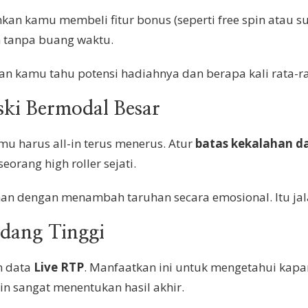
n kamu membeli fitur bonus (seperti free spin atau supe
n tanpa buang waktu.
tikan kamu tahu potensi hadiahnya dan berapa kali rata-
ski Bermodal Besar
mu harus all-in terus menerus. Atur
batas kekalahan d
eorang high roller sejati.
an dengan menambah taruhan secara emosional. Itu jal
edang Tinggi
n data
Live RTP
. Manfaatkan ini untuk mengetahui kap
in sangat menentukan hasil akhir.