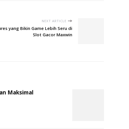
NEXT ARTICLE
res yang Bikin Game Lebih Seru di
Slot Gacor Maxwin
gan Maksimal