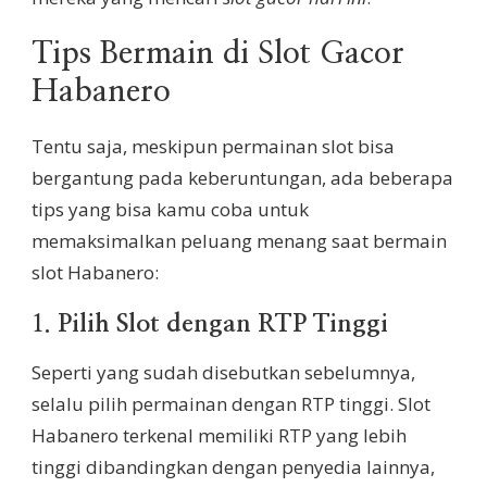
Tips Bermain di Slot Gacor
Habanero
Tentu saja, meskipun permainan slot bisa
bergantung pada keberuntungan, ada beberapa
tips yang bisa kamu coba untuk
memaksimalkan peluang menang saat bermain
slot Habanero:
1.
Pilih Slot dengan RTP Tinggi
Seperti yang sudah disebutkan sebelumnya,
selalu pilih permainan dengan RTP tinggi. Slot
Habanero terkenal memiliki RTP yang lebih
tinggi dibandingkan dengan penyedia lainnya,