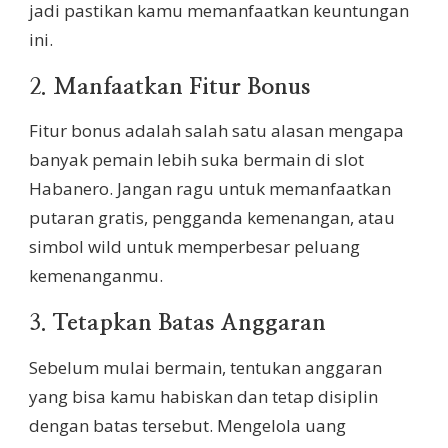
jadi pastikan kamu memanfaatkan keuntungan
ini.
2.
Manfaatkan Fitur Bonus
Fitur bonus adalah salah satu alasan mengapa
banyak pemain lebih suka bermain di slot
Habanero. Jangan ragu untuk memanfaatkan
putaran gratis, pengganda kemenangan, atau
simbol wild untuk memperbesar peluang
kemenanganmu.
3.
Tetapkan Batas Anggaran
Sebelum mulai bermain, tentukan anggaran
yang bisa kamu habiskan dan tetap disiplin
dengan batas tersebut. Mengelola uang