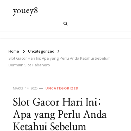
youey8
Home
Uncategorized
Slot Gacor Hari Ini: Apa yang Perlu Anda Ketahui Sebelum
Bermain Slot Habanero
MARCH 14, 2025
UNCATEGORIZED
Slot Gacor Hari Ini:
Apa yang Perlu Anda
Ketahui Sebelum