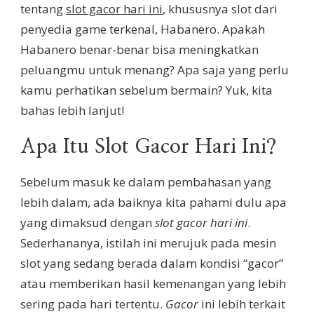
tentang
slot gacor hari ini
, khususnya slot dari
penyedia game terkenal, Habanero. Apakah
Habanero benar-benar bisa meningkatkan
peluangmu untuk menang? Apa saja yang perlu
kamu perhatikan sebelum bermain? Yuk, kita
bahas lebih lanjut!
Apa Itu Slot Gacor Hari Ini?
Sebelum masuk ke dalam pembahasan yang
lebih dalam, ada baiknya kita pahami dulu apa
yang dimaksud dengan
slot gacor hari ini
.
Sederhananya, istilah ini merujuk pada mesin
slot yang sedang berada dalam kondisi “gacor”
atau memberikan hasil kemenangan yang lebih
sering pada hari tertentu.
Gacor
ini lebih terkait