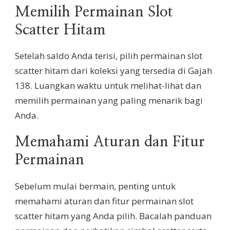
Memilih Permainan Slot
Scatter Hitam
Setelah saldo Anda terisi, pilih permainan slot
scatter hitam dari koleksi yang tersedia di Gajah
138. Luangkan waktu untuk melihat-lihat dan
memilih permainan yang paling menarik bagi
Anda.
Memahami Aturan dan Fitur
Permainan
Sebelum mulai bermain, penting untuk
memahami aturan dan fitur permainan slot
scatter hitam yang Anda pilih. Bacalah panduan