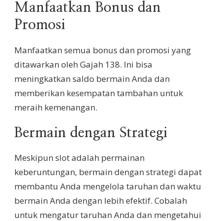
Manfaatkan Bonus dan
Promosi
Manfaatkan semua bonus dan promosi yang
ditawarkan oleh Gajah 138. Ini bisa
meningkatkan saldo bermain Anda dan
memberikan kesempatan tambahan untuk
meraih kemenangan.
Bermain dengan Strategi
Meskipun slot adalah permainan
keberuntungan, bermain dengan strategi dapat
membantu Anda mengelola taruhan dan waktu
bermain Anda dengan lebih efektif. Cobalah
untuk mengatur taruhan Anda dan mengetahui