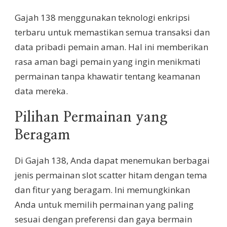
Gajah 138 menggunakan teknologi enkripsi
terbaru untuk memastikan semua transaksi dan
data pribadi pemain aman. Hal ini memberikan
rasa aman bagi pemain yang ingin menikmati
permainan tanpa khawatir tentang keamanan
data mereka.
Pilihan Permainan yang
Beragam
Di Gajah 138, Anda dapat menemukan berbagai
jenis permainan slot scatter hitam dengan tema
dan fitur yang beragam. Ini memungkinkan
Anda untuk memilih permainan yang paling
sesuai dengan preferensi dan gaya bermain