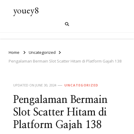
youey8
Home
Uncategorized
Pengalaman Bermain Slot Scatter Hitam di Platform Gajah 138
UPDATED ON
JUNE 30, 2024
UNCATEGORIZED
Pengalaman Bermain
Slot Scatter Hitam di
Platform Gajah 138