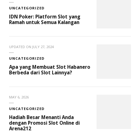
UNCATEGORIZED
IDN Poker: Platform Slot yang
Ramah untuk Semua Kalangan
UPDATED ON
JULY 27, 2024
UNCATEGORIZED
Apa yang Membuat Slot Habanero
Berbeda dari Slot Lainnya?
MAY 6, 2026
UNCATEGORIZED
Hadiah Besar Menanti Anda
dengan Promosi Slot Online di
Arena212