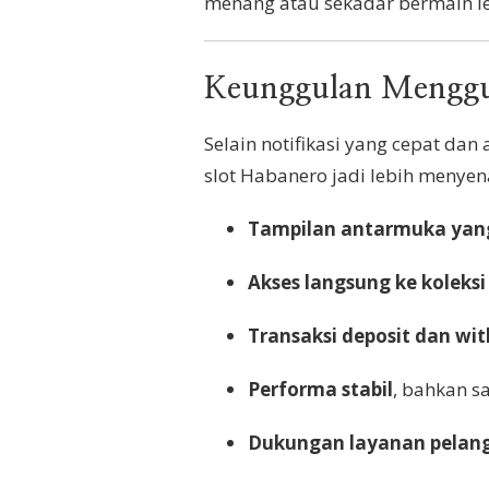
menang atau sekadar bermain l
Keunggulan Menggu
Selain notifikasi yang cepat d
slot Habanero jadi lebih menye
Tampilan antarmuka yang
Akses langsung ke kolek
Transaksi deposit dan w
Performa stabil
, bahkan s
Dukungan layanan pelangga