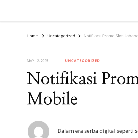
Home
Uncategorized
Notifikasi Promo Slot Haban
MAY 12, 2025
UNCATEGORIZED
Notifikasi Pro
Mobile
Dalam era serba digital seperti