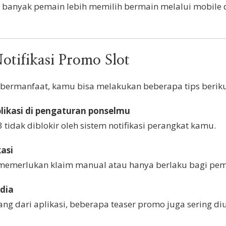
banyak pemain lebih memilih bermain melalui mobile d
tifikasi Promo Slot
ar bermanfaat, kamu bisa melakukan beberapa tips beriku
aplikasi di pengaturan ponselmu
 tidak diblokir oleh sistem notifikasi perangkat kamu.
kasi
merlukan klaim manual atau hanya berlaku bagi pema
edia
ang dari aplikasi, beberapa teaser promo juga sering d