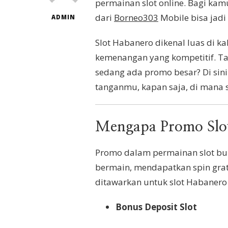
permainan slot online. Bagi kam
dari
Borneo303
Mobile bisa jadi
ADMIN
Slot Habanero dikenal luas di k
kemenangan yang kompetitif. T
sedang ada promo besar? Di sini
tanganmu, kapan saja, di mana s
Mengapa Promo Slot
Promo dalam permainan slot bu
bermain, mendapatkan spin gra
ditawarkan untuk slot Habanero 
Bonus Deposit Slot