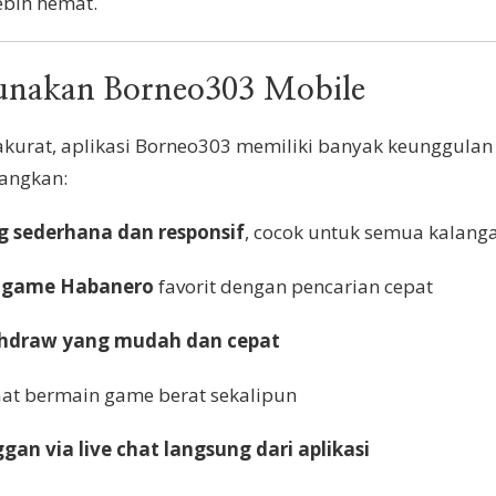
ebih hemat.
nakan Borneo303 Mobile
an akurat, aplikasi Borneo303 memiliki banyak keunggu
nangkan:
 sederhana dan responsif
, cocok untuk semua kalang
si game Habanero
favorit dengan pencarian cepat
ithdraw yang mudah dan cepat
aat bermain game berat sekalipun
n via live chat langsung dari aplikasi