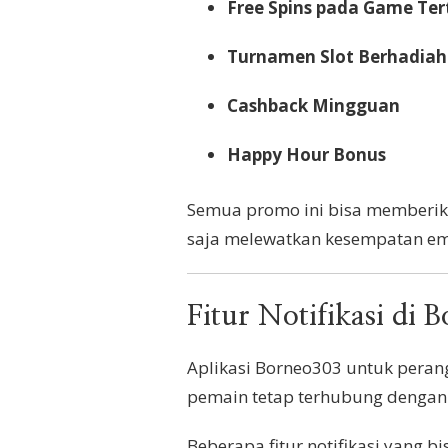
Free Spins pada Game Ter
Turnamen Slot Berhadiah
Cashback Mingguan
Happy Hour Bonus
Semua promo ini bisa memberika
saja melewatkan kesempatan ema
Fitur Notifikasi di
Aplikasi Borneo303 untuk peran
pemain tetap terhubung dengan
Beberapa fitur notifikasi yang 