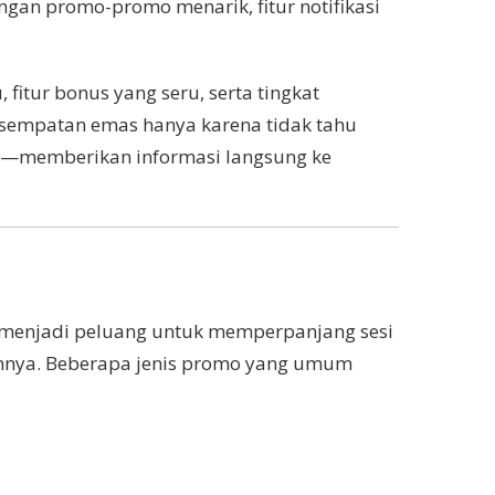
ngan promo-promo menarik, fitur notifikasi
fitur bonus yang seru, serta tingkat
sempatan emas hanya karena tidak tahu
cul—memberikan informasi langsung ke
 menjadi peluang untuk memperpanjang sesi
umnya. Beberapa jenis promo yang umum