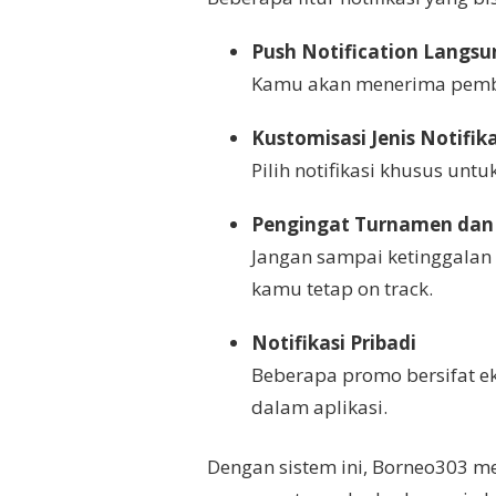
Push Notification Langsu
Kamu akan menerima pember
Kustomisasi Jenis Notifika
Pilih notifikasi khusus unt
Pengingat Turnamen dan
Jangan sampai ketinggalan
kamu tetap on track.
Notifikasi Pribadi
Beberapa promo bersifat e
dalam aplikasi.
Dengan sistem ini, Borneo303 