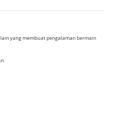
lan lain yang membuat pengalaman bermain
an