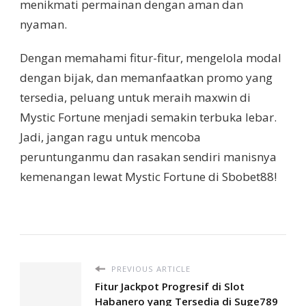
menikmati permainan dengan aman dan
nyaman.
Dengan memahami fitur-fitur, mengelola modal
dengan bijak, dan memanfaatkan promo yang
tersedia, peluang untuk meraih maxwin di
Mystic Fortune menjadi semakin terbuka lebar.
Jadi, jangan ragu untuk mencoba
peruntunganmu dan rasakan sendiri manisnya
kemenangan lewat Mystic Fortune di Sbobet88!
PREVIOUS ARTICLE
Fitur Jackpot Progresif di Slot
Habanero yang Tersedia di Suge789