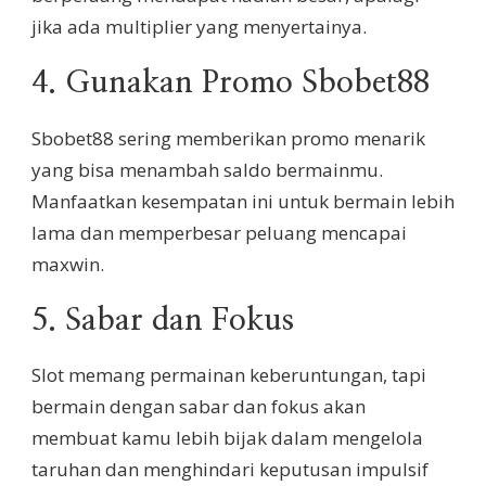
jika ada multiplier yang menyertainya.
4. Gunakan Promo Sbobet88
Sbobet88 sering memberikan promo menarik
yang bisa menambah saldo bermainmu.
Manfaatkan kesempatan ini untuk bermain lebih
lama dan memperbesar peluang mencapai
maxwin.
5. Sabar dan Fokus
Slot memang permainan keberuntungan, tapi
bermain dengan sabar dan fokus akan
membuat kamu lebih bijak dalam mengelola
taruhan dan menghindari keputusan impulsif