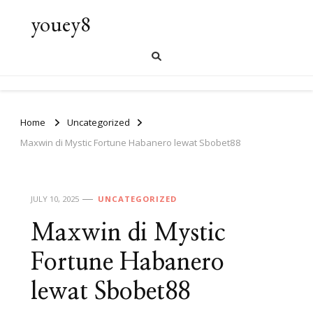
youey8
Home
Uncategorized
Maxwin di Mystic Fortune Habanero lewat Sbobet88
JULY 10, 2025
UNCATEGORIZED
Maxwin di Mystic
Fortune Habanero
lewat Sbobet88