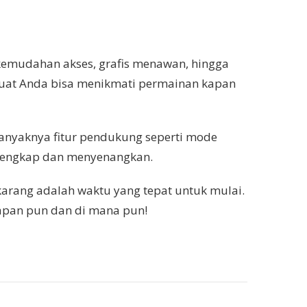
kemudahan akses, grafis menawan, hingga
mbuat Anda bisa menikmati permainan kapan
banyaknya fitur pendukung seperti mode
h lengkap dan menyenangkan.
karang adalah waktu yang tepat untuk mulai.
kapan pun dan di mana pun!