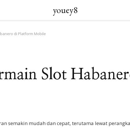
youey8
banero di Platform Mobile
main Slot Habanero
iburan semakin mudah dan cepat, terutama lewat perangk