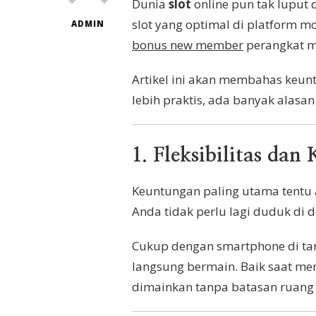
Dunia
slot
online pun tak luput 
slot yang optimal di platform 
ADMIN
bonus new member
perangkat m
Artikel ini akan membahas keun
lebih praktis, ada banyak alasa
1. Fleksibilitas da
Keuntungan paling utama tentu 
Anda tidak perlu lagi duduk di
Cukup dengan smartphone di ta
langsung bermain. Baik saat men
dimainkan tanpa batasan ruang