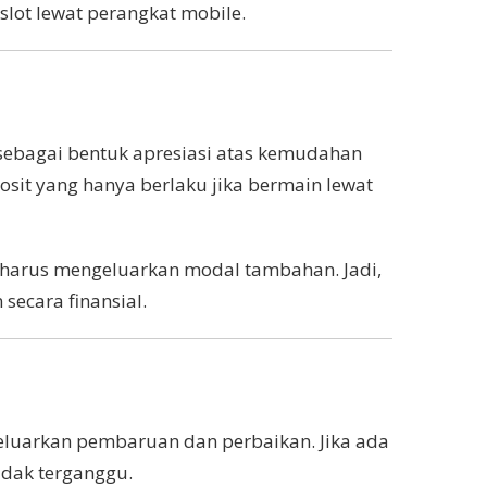
lot lewat perangkat mobile.
 sebagai bentuk apresiasi atas kemudahan
osit yang hanya berlaku jika bermain lewat
harus mengeluarkan modal tambahan. Jadi,
secara finansial.
luarkan pembaruan dan perbaikan. Jika ada
idak terganggu.