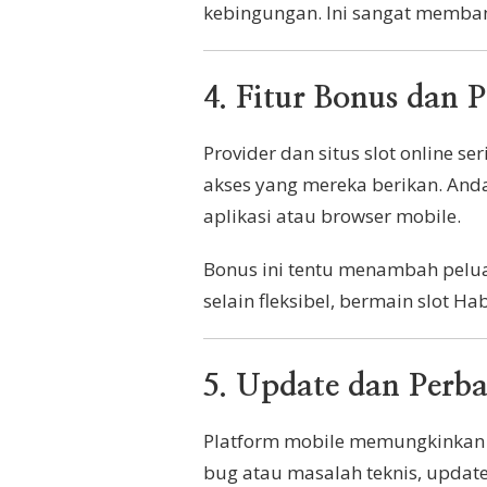
kebingungan. Ini sangat memban
4. Fitur Bonus dan 
Provider dan situs slot online
akses yang mereka berikan. Anda
aplikasi atau browser mobile.
Bonus ini tentu menambah pelu
selain fleksibel, bermain slot H
5. Update dan Perb
Platform mobile memungkinkan 
bug atau masalah teknis, updat