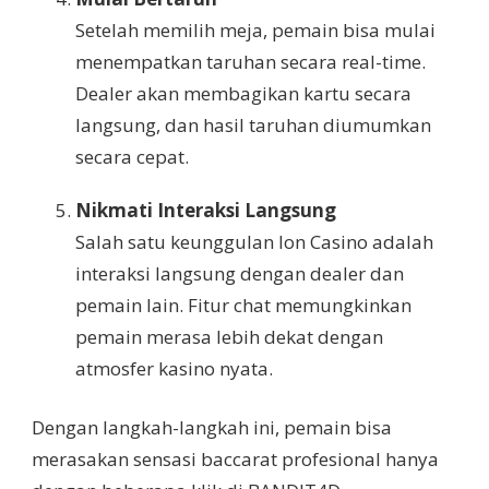
Setelah memilih meja, pemain bisa mulai
menempatkan taruhan secara real-time.
Dealer akan membagikan kartu secara
langsung, dan hasil taruhan diumumkan
secara cepat.
Nikmati Interaksi Langsung
Salah satu keunggulan Ion Casino adalah
interaksi langsung dengan dealer dan
pemain lain. Fitur chat memungkinkan
pemain merasa lebih dekat dengan
atmosfer kasino nyata.
Dengan langkah-langkah ini, pemain bisa
merasakan sensasi baccarat profesional hanya