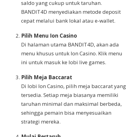
saldo yang cukup untuk taruhan.
BANDIT4D menyediakan metode deposit
cepat melalui bank lokal atau e-wallet.
Pilih Menu Ion Casino
Di halaman utama BANDIT4D, akan ada
menu khusus untuk Ion Casino. Klik menu
ini untuk masuk ke lobi live games.
Pilih Meja Baccarat
Di lobi Ion Casino, pilih meja baccarat yang
tersedia. Setiap meja biasanya memiliki
taruhan minimal dan maksimal berbeda,
sehingga pemain bisa menyesuaikan
strategi mereka.
Mulai Bertaruh