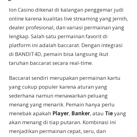
Ion Casino dikenal di kalangan penggemar judi
online karena kualitas live streaming yang jernih,
dealer profesional, dan variasi permainan yang
lengkap. Salah satu permainan favorit di
platform ini adalah baccarat. Dengan integrasi
di BANDIT4D, pemain bisa langsung ikut
taruhan baccarat secara real-time.
Baccarat sendiri merupakan permainan kartu
yang cukup populer karena aturan yang
sederhana namun menawarkan peluang
menang yang menarik. Pemain hanya perlu
menebak apakah
Player
,
Banker
, atau
Tie
yang
akan menang di tiap putaran. Kombinasi ini
menjadikan permainan cepat, seru, dan