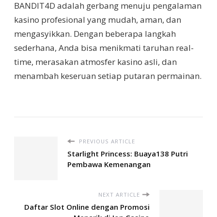
BANDIT4D adalah gerbang menuju pengalaman
kasino profesional yang mudah, aman, dan
mengasyikkan. Dengan beberapa langkah
sederhana, Anda bisa menikmati taruhan real-
time, merasakan atmosfer kasino asli, dan
menambah keseruan setiap putaran permainan.
PREVIOUS ARTICLE
Starlight Princess: Buaya138 Putri
Pembawa Kemenangan
NEXT ARTICLE
Daftar Slot Online dengan Promosi