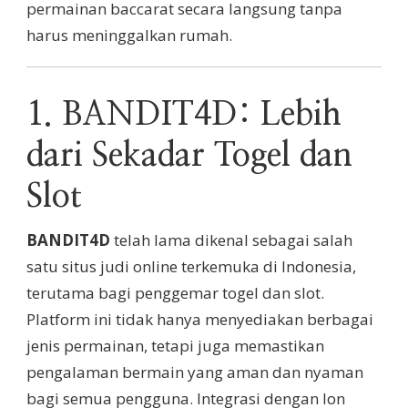
permainan baccarat secara langsung tanpa
harus meninggalkan rumah.
1. BANDIT4D: Lebih
dari Sekadar Togel dan
Slot
BANDIT4D
telah lama dikenal sebagai salah
satu situs judi online terkemuka di Indonesia,
terutama bagi penggemar togel dan slot.
Platform ini tidak hanya menyediakan berbagai
jenis permainan, tetapi juga memastikan
pengalaman bermain yang aman dan nyaman
bagi semua pengguna. Integrasi dengan Ion