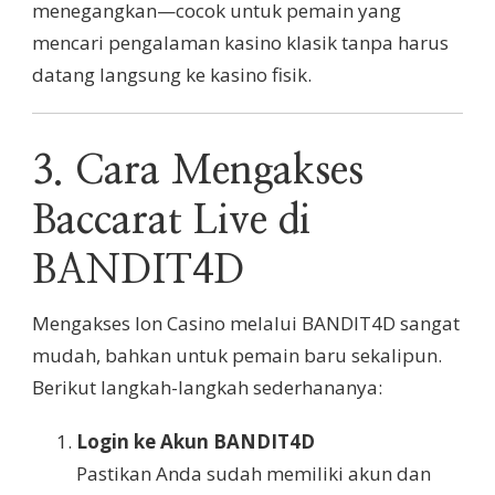
menegangkan—cocok untuk pemain yang
mencari pengalaman kasino klasik tanpa harus
datang langsung ke kasino fisik.
3. Cara Mengakses
Baccarat Live di
BANDIT4D
Mengakses Ion Casino melalui BANDIT4D sangat
mudah, bahkan untuk pemain baru sekalipun.
Berikut langkah-langkah sederhananya:
Login ke Akun BANDIT4D
Pastikan Anda sudah memiliki akun dan