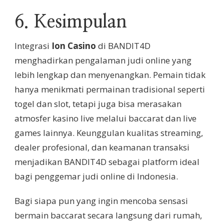
6. Kesimpulan
Integrasi
Ion Casino
di BANDIT4D
menghadirkan pengalaman judi online yang
lebih lengkap dan menyenangkan. Pemain tidak
hanya menikmati permainan tradisional seperti
togel dan slot, tetapi juga bisa merasakan
atmosfer kasino live melalui baccarat dan live
games lainnya. Keunggulan kualitas streaming,
dealer profesional, dan keamanan transaksi
menjadikan BANDIT4D sebagai platform ideal
bagi penggemar judi online di Indonesia.
Bagi siapa pun yang ingin mencoba sensasi
bermain baccarat secara langsung dari rumah,