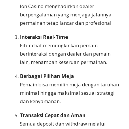
Ion Casino menghadirkan dealer
berpengalaman yang menjaga jalannya
permainan tetap lancar dan profesional.
Interaksi Real-Time
Fitur chat memungkinkan pemain
berinteraksi dengan dealer dan pemain
lain, menambah keseruan permainan.
Berbagai Pilihan Meja
Pemain bisa memilih meja dengan taruhan
minimal hingga maksimal sesuai strategi
dan kenyamanan.
Transaksi Cepat dan Aman
Semua deposit dan withdraw melalui