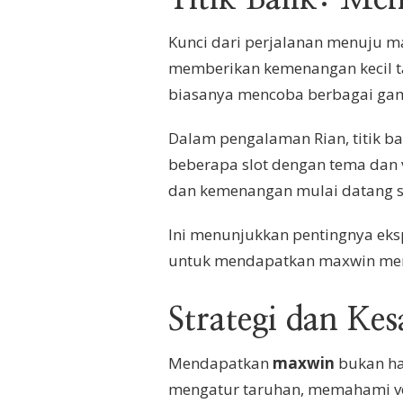
Kunci dari perjalanan menuju ma
memberikan kemenangan kecil ta
biasanya mencoba berbagai gam
Dalam pengalaman Rian, titik ba
beberapa slot dengan tema dan 
dan kemenangan mulai datang s
Ini menunjukkan pentingnya eksp
untuk mendapatkan maxwin men
Strategi dan K
Mendapatkan
maxwin
bukan ha
mengatur taruhan, memahami vol