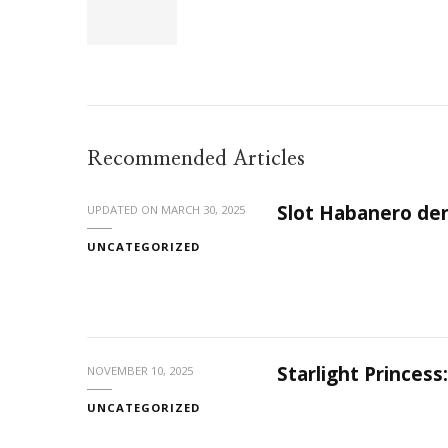
Recommended Articles
Slot Habanero den
UPDATED ON
MARCH 30, 2025
UNCATEGORIZED
Starlight Prince
NOVEMBER 10, 2025
UNCATEGORIZED