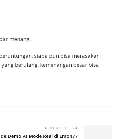
adar menang.
eberuntungan, siapa pun bisa merasakan
n yang berulang, kemenangan besar bisa
NEXT ARTICLE
de Demo vs Mode Real di Emon77