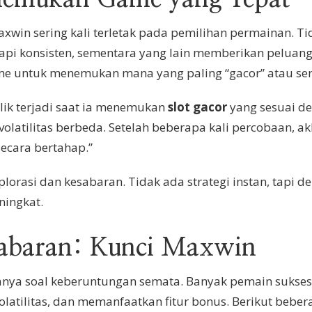
xwin sering kali terletak pada pemilihan permainan. Ti
pi konsisten, sementara yang lain memberikan peluang
e untuk menemukan mana yang paling “gacor” atau s
lik terjadi saat ia menemukan
slot gacor
yang sesuai d
volatilitas berbeda. Setelah beberapa kali percobaan, 
ecara bertahap.”
lorasi dan kesabaran. Tidak ada strategi instan, tapi
ingkat.
esabaran: Kunci Maxwin
nya soal keberuntungan semata. Banyak pemain sukses m
atilitas, dan memanfaatkan fitur bonus. Berikut beber