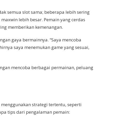
dak semua slot sama; beberapa lebih sering
 maxwin lebih besar. Pemain yang cerdas
ering memberikan kemenangan.
engan gaya bermainnya. “Saya mencoba
akhirnya saya menemukan game yang sesuai,
 dengan mencoba berbagai permainan, peluang
enggunakan strategi tertentu, seperti
apa tips dari pengalaman pemain: