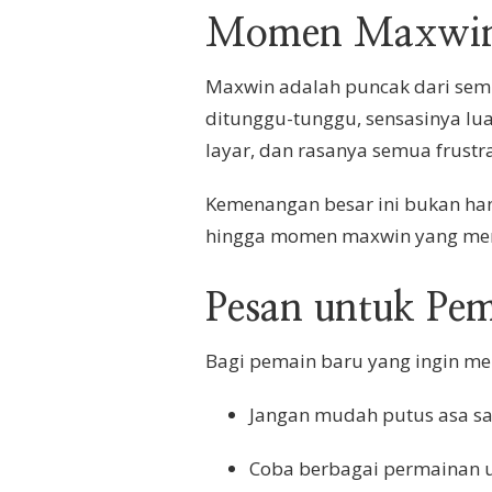
Momen Maxwin: 
Maxwin adalah puncak dari sem
ditunggu-tunggu, sensasinya lua
layar, dan rasanya semua frustr
Kemenangan besar ini bukan han
hingga momen maxwin yang meneg
Pesan untuk Pe
Bagi pemain baru yang ingin m
Jangan mudah putus asa saa
Coba berbagai permainan u