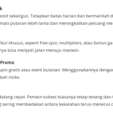
k
sit sekaligus. Tetapkan batas harian dan bermainlah 
ikmati putaran lebih lama dan meningkatkan peluang me
itur khusus, seperti free spin, multipliers, atau bonus
a bisa menjadi jalan menuju maxwin.
u Promo
spin gratis atau event bulanan. Menggunakannya dengan
h risiko.
tang cepat. Pemain sukses biasanya tetap tenang dan t
ang sering membedakan antara kekalahan terus-menerus