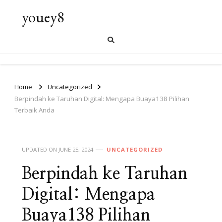
youey8
Home
Uncategorized
Berpindah ke Taruhan Digital: Mengapa Buaya138 Pilihan
Terbaik Anda
UPDATED ON
JUNE 25, 2024
UNCATEGORIZED
Berpindah ke Taruhan
Digital: Mengapa
Buaya138 Pilihan