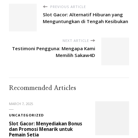
PREVIOUS ARTICLE
Slot Gacor: Alternatif Hiburan yang
Menguntungkan di Tengah Kesibukan
NEXT ARTICLE
Testimoni Pengguna: Mengapa Kami
Memilih Sakaw4D
Recommended Articles
MARCH 7, 2025
UNCATEGORIZED
Slot Gacor: Menyediakan Bonus
dan Promosi Menarik untuk
Pemain Setia