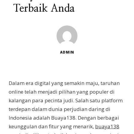
Terbaik Anda
ADMIN
Dalam era digital yang semakin maju, taruhan
online telah menjadi pilihan yang populer di
kalangan para pecinta judi. Salah satu platform
terdepan dalam dunia perjudian daring di
Indonesia adalah Buaya138. Dengan berbagai
keunggulan dan fitur yang menarik,
buaya138