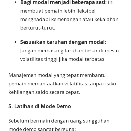
Bagi modal menjadi beberapa sesi:
Ini
membuat pemain lebih fleksibel
menghadapi kemenangan atau kekalahan
berturut-turut.
Sesuaikan taruhan dengan modal:
Jangan memasang taruhan besar di mesin
volatilitas tinggi jika modal terbatas.
Manajemen modal yang tepat membantu
pemain memanfaatkan volatilitas tanpa risiko
kehilangan saldo secara cepat.
5. Latihan di Mode Demo
Sebelum bermain dengan uang sungguhan,
mode demo sangat berguna: