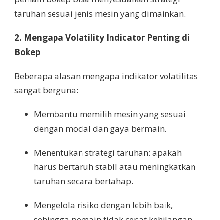
taruhan sesuai jenis mesin yang dimainkan.
2. Mengapa Volatility Indicator Penting di
Bokep
Beberapa alasan mengapa indikator volatilitas
sangat berguna:
Membantu memilih mesin yang sesuai
dengan modal dan gaya bermain.
Menentukan strategi taruhan: apakah
harus bertaruh stabil atau meningkatkan
taruhan secara bertahap.
Mengelola risiko dengan lebih baik,
sehingga pemain tidak cepat kehilangan