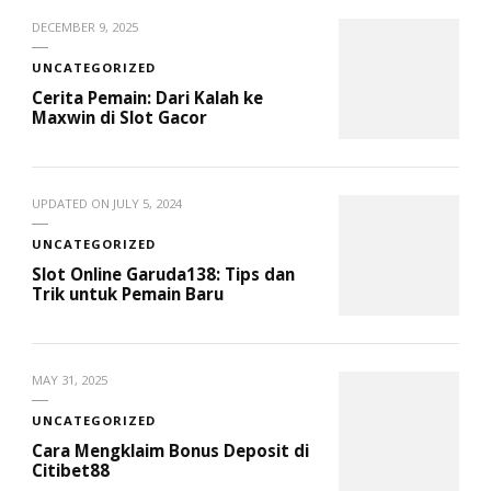
DECEMBER 9, 2025
UNCATEGORIZED
Cerita Pemain: Dari Kalah ke
Maxwin di Slot Gacor
UPDATED ON
JULY 5, 2024
UNCATEGORIZED
Slot Online Garuda138: Tips dan
Trik untuk Pemain Baru
MAY 31, 2025
UNCATEGORIZED
Cara Mengklaim Bonus Deposit di
Citibet88