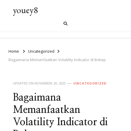
youey8
Home
Uncategorized
Bagaimana Memanfaatkan Volatility Indicator di Bokep
UPDATED ON
NOVEMBER 20, 2025
UNCATEGORIZED
Bagaimana
Memanfaatkan
Volatility Indicator di