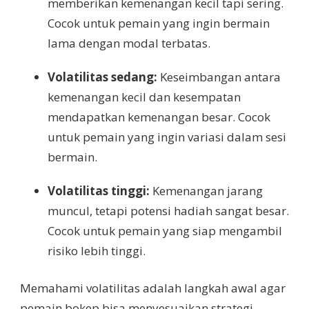
memberikan kemenangan kecil tapi sering.
Cocok untuk pemain yang ingin bermain
lama dengan modal terbatas.
Volatilitas sedang:
Keseimbangan antara
kemenangan kecil dan kesempatan
mendapatkan kemenangan besar. Cocok
untuk pemain yang ingin variasi dalam sesi
bermain.
Volatilitas tinggi:
Kemenangan jarang
muncul, tetapi potensi hadiah sangat besar.
Cocok untuk pemain yang siap mengambil
risiko lebih tinggi.
Memahami volatilitas adalah langkah awal agar
pemain bokep bisa menyesuaikan strategi